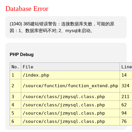
Database Error
(1040) 365建站错误警告：连接数据库失败，可能的原
因：1、数据库密码不对; 2、mysql未启动。
PHP Debug
No.
File
Line
1
/index.php
14
2
/source/function/function_extend.php
324
3
/source/class/jzmysql.class.php
211
4
/source/class/jzmysql.class.php
62
5
/source/class/jzmysql.class.php
94
6
/source/class/jzmysql.class.php
76