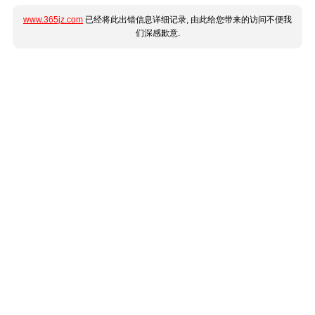
www.365jz.com
已经将此出错信息详细记录, 由此给您带来的访问不便我
们深感歉意.