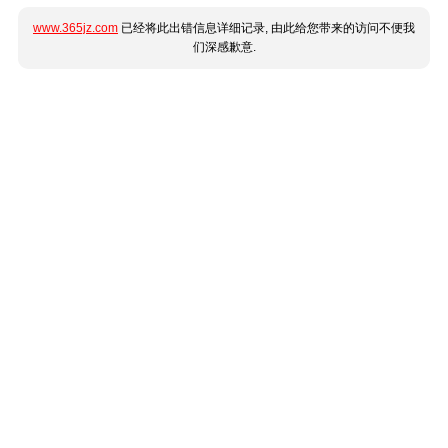
www.365jz.com
已经将此出错信息详细记录, 由此给您带来的访问不便我
们深感歉意.