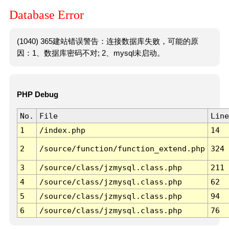
Database Error
(1040) 365建站错误警告：连接数据库失败，可能的原
因：1、数据库密码不对; 2、mysql未启动。
PHP Debug
No.
File
Line
1
/index.php
14
2
/source/function/function_extend.php
324
3
/source/class/jzmysql.class.php
211
4
/source/class/jzmysql.class.php
62
5
/source/class/jzmysql.class.php
94
6
/source/class/jzmysql.class.php
76