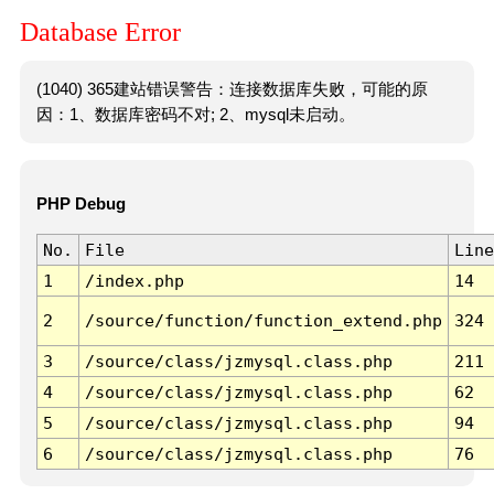
Database Error
(1040) 365建站错误警告：连接数据库失败，可能的原
因：1、数据库密码不对; 2、mysql未启动。
PHP Debug
No.
File
Line
1
/index.php
14
2
/source/function/function_extend.php
324
3
/source/class/jzmysql.class.php
211
4
/source/class/jzmysql.class.php
62
5
/source/class/jzmysql.class.php
94
6
/source/class/jzmysql.class.php
76