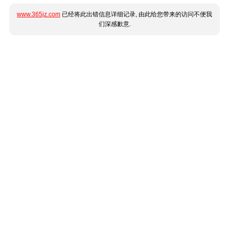
www.365jz.com
已经将此出错信息详细记录, 由此给您带来的访问不便我
们深感歉意.