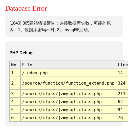
Database Error
(1040) 365建站错误警告：连接数据库失败，可能的原
因：1、数据库密码不对; 2、mysql未启动。
PHP Debug
No.
File
Line
1
/index.php
14
2
/source/function/function_extend.php
324
3
/source/class/jzmysql.class.php
211
4
/source/class/jzmysql.class.php
62
5
/source/class/jzmysql.class.php
94
6
/source/class/jzmysql.class.php
76