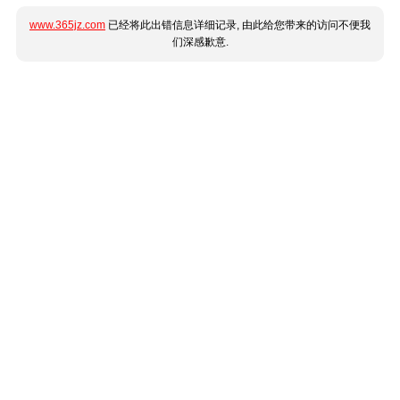
www.365jz.com
已经将此出错信息详细记录, 由此给您带来的访问不便我
们深感歉意.