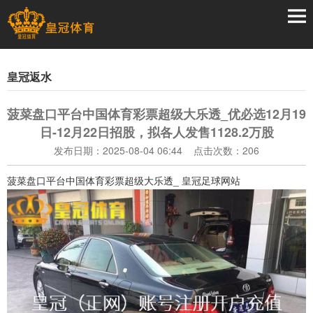
皇冠返水
菠菜盘口平台中国体育彩票超级大乐透_优必选12月19
日-12月22日招股，拟各人发售1128.2万股
发布日期：2025-08-04 06:44 点击次数：206
菠菜盘口平台中国体育彩票超级大乐透_
皇冠足球网站