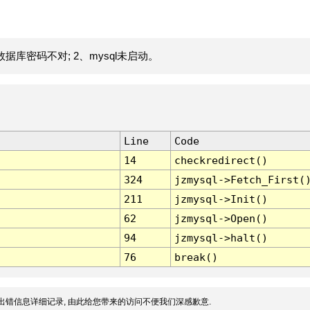
据库密码不对; 2、mysql未启动。
Line
Code
14
checkredirect()
324
jzmysql->Fetch_First(
211
jzmysql->Init()
62
jzmysql->Open()
94
jzmysql->halt()
76
break()
出错信息详细记录, 由此给您带来的访问不便我们深感歉意.