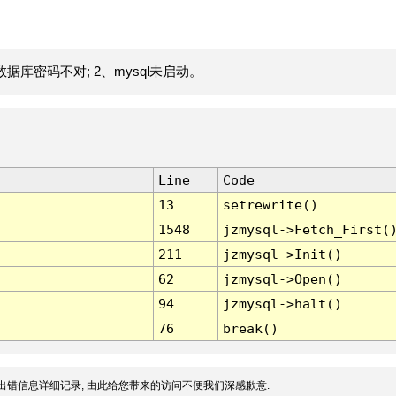
据库密码不对; 2、mysql未启动。
Line
Code
13
setrewrite()
1548
jzmysql->Fetch_First(
211
jzmysql->Init()
62
jzmysql->Open()
94
jzmysql->halt()
76
break()
出错信息详细记录, 由此给您带来的访问不便我们深感歉意.