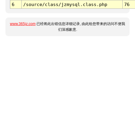
6
/source/class/jzmysql.class.php
76
www.365jz.com
已经将此出错信息详细记录, 由此给您带来的访问不便我
们深感歉意.