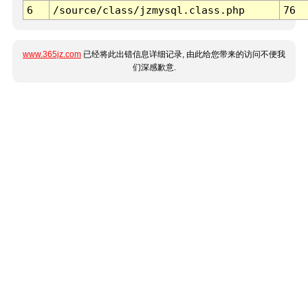
6
/source/class/jzmysql.class.php
76
www.365jz.com
已经将此出错信息详细记录, 由此给您带来的访问不便我
们深感歉意.