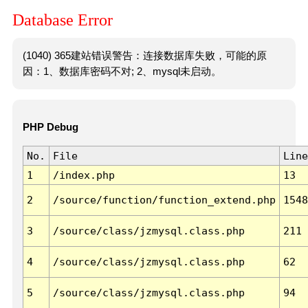
Database Error
(1040) 365建站错误警告：连接数据库失败，可能的原
因：1、数据库密码不对; 2、mysql未启动。
PHP Debug
No.
File
Line
1
/index.php
13
2
/source/function/function_extend.php
1548
3
/source/class/jzmysql.class.php
211
4
/source/class/jzmysql.class.php
62
5
/source/class/jzmysql.class.php
94