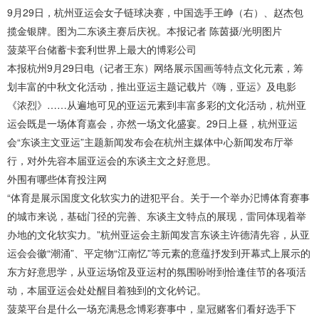
9月29日，杭州亚运会女子链球决赛，中国选手王峥（右）、赵杰包
揽金银牌。图为二东谈主赛后庆祝。本报记者 陈茵摄/光明图片
菠菜平台储蓄卡套利世界上最大的博彩公司
本报杭州9月29日电（记者王东）网络展示国画等特点文化元素，筹
划丰富的中秋文化活动，推出亚运主题记载片《嗨，亚运》及电影
《浓烈》……从遍地可见的亚运元素到丰富多彩的文化活动，杭州亚
运会既是一场体育嘉会，亦然一场文化盛宴。29日上昼，杭州亚运
会“东谈主文亚运”主题新闻发布会在杭州主媒体中心新闻发布厅举
行，对外先容本届亚运会的东谈主文之好意思。
外围有哪些体育投注网
“体育是展示国度文化软实力的进犯平台。关于一个举办汜博体育赛事
的城市来说，基础门径的完善、东谈主文特点的展现，雷同体现着举
办地的文化软实力。”杭州亚运会主新闻发言东谈主许德清先容，从亚
运会会徽“潮涌”、平定物“江南忆”等元素的意蕴抒发到开幕式上展示的
东方好意思学，从亚运场馆及亚运村的氛围吩咐到恰逢佳节的各项活
动，本届亚运会处处醒目着独到的文化钤记。
菠菜平台是什么一场充满悬念博彩赛事中，皇冠赌客们看好选手下