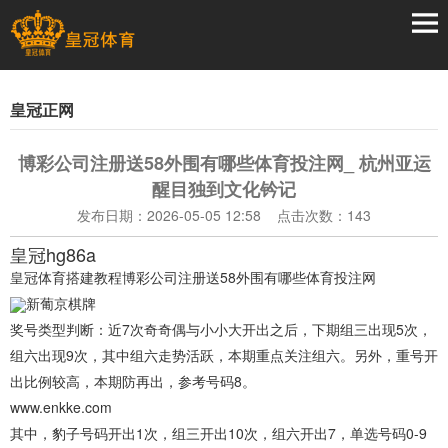
皇冠正网
博彩公司注册送58外围有哪些体育投注网_ 杭州亚运
醒目独到文化钤记
发布日期：2026-05-05 12:58 点击次数：143
皇冠hg86a
皇冠体育搭建教程
博彩公司注册送58外围有哪些体育投注网
新葡京棋牌
奖号类型判断：近7次奇奇偶与小小大开出之后，下期组三出现5次，
组六出现9次，其中组六走势活跃，本期重点关注组六。另外，重号开
出比例较高，本期防再出，参考号码8。
www.enkke.com
其中，豹子号码开出1次，组三开出10次，组六开出7，单选号码0-9