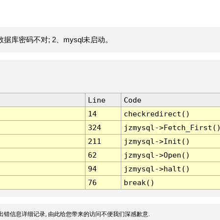
据库密码不对; 2、mysql未启动。
Line
Code
14
checkredirect()
324
jzmysql->Fetch_First(
211
jzmysql->Init()
62
jzmysql->Open()
94
jzmysql->halt()
76
break()
出错信息详细记录, 由此给您带来的访问不便我们深感歉意.