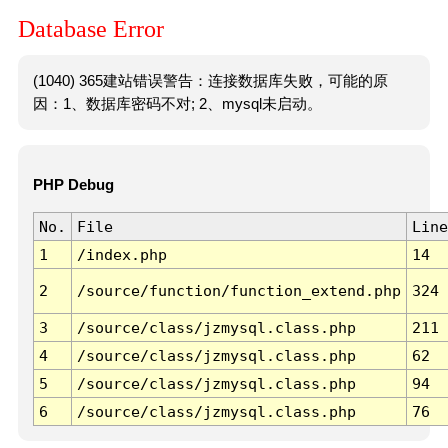
Database Error
(1040) 365建站错误警告：连接数据库失败，可能的原
因：1、数据库密码不对; 2、mysql未启动。
PHP Debug
No.
File
Line
1
/index.php
14
2
/source/function/function_extend.php
324
3
/source/class/jzmysql.class.php
211
4
/source/class/jzmysql.class.php
62
5
/source/class/jzmysql.class.php
94
6
/source/class/jzmysql.class.php
76