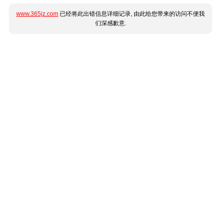
www.365jz.com
已经将此出错信息详细记录, 由此给您带来的访问不便我
们深感歉意.