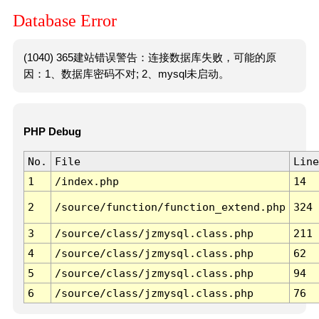
Database Error
(1040) 365建站错误警告：连接数据库失败，可能的原
因：1、数据库密码不对; 2、mysql未启动。
PHP Debug
No.
File
Line
1
/index.php
14
2
/source/function/function_extend.php
324
3
/source/class/jzmysql.class.php
211
4
/source/class/jzmysql.class.php
62
5
/source/class/jzmysql.class.php
94
6
/source/class/jzmysql.class.php
76