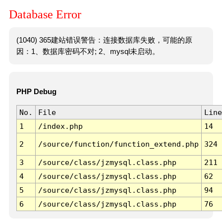
Database Error
(1040) 365建站错误警告：连接数据库失败，可能的原
因：1、数据库密码不对; 2、mysql未启动。
PHP Debug
No.
File
Line
1
/index.php
14
2
/source/function/function_extend.php
324
3
/source/class/jzmysql.class.php
211
4
/source/class/jzmysql.class.php
62
5
/source/class/jzmysql.class.php
94
6
/source/class/jzmysql.class.php
76