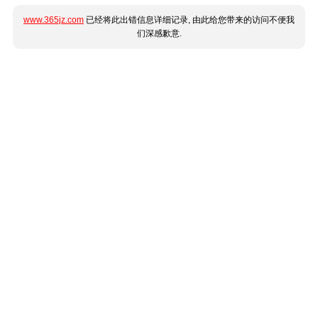
www.365jz.com
已经将此出错信息详细记录, 由此给您带来的访问不便我
们深感歉意.