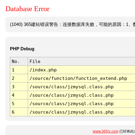
Database Error
(1040) 365建站错误警告：连接数据库失败，可能的原因：1、数
PHP Debug
No.
File
1
/index.php
2
/source/function/function_extend.php
3
/source/class/jzmysql.class.php
4
/source/class/jzmysql.class.php
5
/source/class/jzmysql.class.php
6
/source/class/jzmysql.class.php
www.365jz.com
已经将此