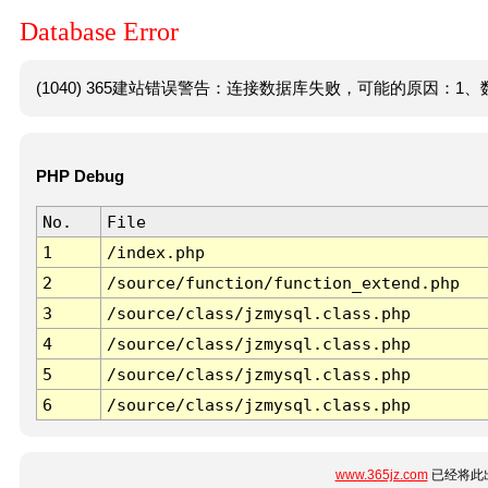
Database Error
(1040) 365建站错误警告：连接数据库失败，可能的原因：1、数
PHP Debug
No.
File
1
/index.php
2
/source/function/function_extend.php
3
/source/class/jzmysql.class.php
4
/source/class/jzmysql.class.php
5
/source/class/jzmysql.class.php
6
/source/class/jzmysql.class.php
www.365jz.com
已经将此