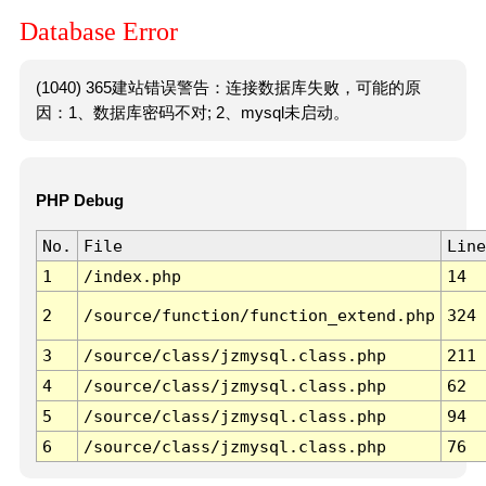
Database Error
(1040) 365建站错误警告：连接数据库失败，可能的原
因：1、数据库密码不对; 2、mysql未启动。
PHP Debug
No.
File
Line
1
/index.php
14
2
/source/function/function_extend.php
324
3
/source/class/jzmysql.class.php
211
4
/source/class/jzmysql.class.php
62
5
/source/class/jzmysql.class.php
94
6
/source/class/jzmysql.class.php
76