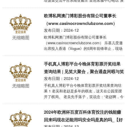
址菠菜交流平台东南亚赌庄 皇冠客服中心电话 澳
门银河赌场 皇冠体育 博彩市场的合法化对于博彩
行业的发展至关重要，皇冠体育将始终秉承合法
欧博私网澳门博彩股份有限公司董事长
合规经营理念，做好博彩服务。
www.kingofodds888.com 秋高气爽，好意思酒飘
（www.casinocrownclubzone.com）
香。9月14日至15日，“淮海经济区主流媒体社长
发布日期：2024-12
（总编）酒王人行”采风看成在宿迁举行。中央播
欧博私网澳门博彩股份有限公司董事长
送电视总台、中新社、中青报社、新华网
（www.casinocrownclubzone.com） 乐基儿受邀
(603888)、东谈主民网(603000)、 ...
出席投入香港《Vogue》的5周年前锋举止，现场
还有任达华的老婆琦琦、名模周汶锜、马诗慧、
Amanda S等东谈主。 由林育贤执导，艾伦、金
手机真人博彩平台今晚体育彩票开奖结果
春花领衔主演，彭杨、宋楠惜、静芳共同主演的
励志富能量喜剧电影《跳舞吧！大象》将于7月26
查询结果 | 见笑大聚合，聚合通盘闲暇与笑
日全国上映。今日，片方曝光了一支“花伦师徒贱
发布日期：2024-12
声！
萌出击”特辑。在此次发布的特辑中，艾伦一改在
手机真人博彩平台今晚体育彩票开奖结果查询结
片中“心灵砒霜”毒导师的毒舌模式，对搭档金春花
果 1 老吴和老赵是多年的棋友，这天在公园里摆
竟给出了“在这个戏中她是不可替代” ...
开了棋局。 老吴先手落子，笑说念：“老赵啊，今
天我这招‘仙东说念主指路’可是非了，你得防卫应
付。” 老赵看了一眼棋盘，淡定地说：“仙东说念
2024年欧洲杯百度百科体育投注的钱能赚
主指路？那我来个‘顺遂牵羊’，把你的棋子给牵
走。” 老吴一愣，迅速笑说念：“哈哈，老赵啊，
回来吗现在还能用吗安全吗是真的吗_【好
你这招‘顺遂牵羊’可真够狠的，不外我这还有后招
发布日期：2024-12