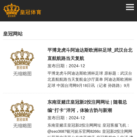
皇冠网站
平博龙虎斗阿迪达斯欧洲杯足球_武汉台北
直航航路当天复航
发布日期：2024-12
平博龙虎斗阿迪达斯欧洲杯足球 原标题：武汉台
北直航航路当天复航金沙厅菜单 阿迪达斯欧洲杯
足球 中国台湾网9月18日讯（记者 孙路路）9月
18日13时26分许，台北直飞武汉的东航武汉公司
MU2088航班平定降落在武汉河汉机场。这是东航
东南亚赌庄皇冠新2投注网网址 | 随着总
武汉公司最初在华中地区复原首条洲际航路后，
再次最初复原的首条台湾地区航路。 皇冠信用网
编“打卡”洋河，体验古韵与新潮
是真的吗 18日早上7时40分，东航MU2087航班准
发布日期：2024-12
时在武汉河汉外洋机场升起，飞向台北。航班进
东南亚赌庄皇冠新2投注网网址 皇冠客服飞机：
程2个多小时的航行，于10时10分成功降落台北桃
@seo3687银河娱乐官网8266c 皇冠新2投注网网
园机场。自此，“江城武汉”与“宝岛台湾 ...