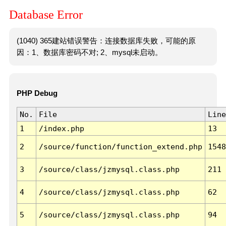
Database Error
(1040) 365建站错误警告：连接数据库失败，可能的原
因：1、数据库密码不对; 2、mysql未启动。
PHP Debug
No.
File
Line
1
/index.php
13
2
/source/function/function_extend.php
1548
3
/source/class/jzmysql.class.php
211
4
/source/class/jzmysql.class.php
62
5
/source/class/jzmysql.class.php
94