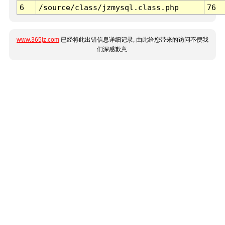
6
/source/class/jzmysql.class.php
76
www.365jz.com
已经将此出错信息详细记录, 由此给您带来的访问不便我
们深感歉意.