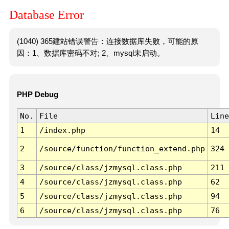
Database Error
(1040) 365建站错误警告：连接数据库失败，可能的原
因：1、数据库密码不对; 2、mysql未启动。
PHP Debug
No.
File
Line
1
/index.php
14
2
/source/function/function_extend.php
324
3
/source/class/jzmysql.class.php
211
4
/source/class/jzmysql.class.php
62
5
/source/class/jzmysql.class.php
94
6
/source/class/jzmysql.class.php
76