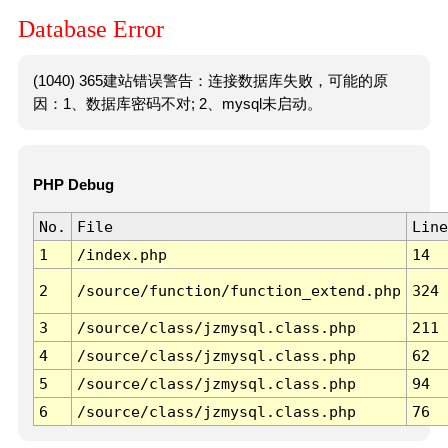
Database Error
(1040) 365建站错误警告：连接数据库失败，可能的原
因：1、数据库密码不对; 2、mysql未启动。
PHP Debug
No.
File
Line
1
/index.php
14
2
/source/function/function_extend.php
324
3
/source/class/jzmysql.class.php
211
4
/source/class/jzmysql.class.php
62
5
/source/class/jzmysql.class.php
94
6
/source/class/jzmysql.class.php
76