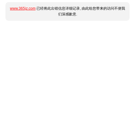
www.365jz.com
已经将此出错信息详细记录, 由此给您带来的访问不便我
们深感歉意.