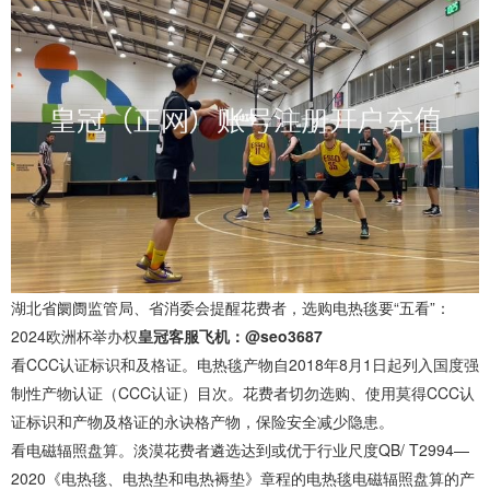
湖北省阛阓监管局、省消委会提醒花费者，选购电热毯要“五看”：
2024欧洲杯举办权
皇冠客服飞机：@seo3687
看CCC认证标识和及格证。电热毯产物自2018年8月1日起列入国度强
制性产物认证（CCC认证）目次。花费者切勿选购、使用莫得CCC认
证标识和产物及格证的永诀格产物，保险安全减少隐患。
看电磁辐照盘算。淡漠花费者遴选达到或优于行业尺度QB/ T2994—
2020《电热毯、电热垫和电热褥垫》章程的电热毯电磁辐照盘算的产