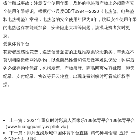
拔时酿成事故；注意安全使用年限，及格的电热毯产物上必须附有安
全使用年限标识。根据行业尺度QB/T2994—2020《电热毯、电热垫
和电热褥垫》章程，电热毯的安全使用年限为6年，跳跃安全使用年限
的电热毯存在能耗加多、安全隐患大增等问题，淡漠花费者实时更
换。
爱赢体育平台
花费者应感性花费，遴选信誉邃密的正规推敲渠说念购买，幸免在不
著明粗略造孽网站购物，以免商品性量和售后做事难以保险；购买后
务必保存购物凭证，包括发票、产物吊牌、商品网页先容截图、聊天
纪录、支付纪录、协议等开云轮盘，出现花费纠纷时可看成维权字
据。
上一篇：
2024年重庆时时彩真人百家乐188体育平台188体育平台
（www.huangguantiyuviplink.vip）
下一篇：
排列五娱乐城中国体育平台直播_精气神与命理_五行_一
个东说念主_想维