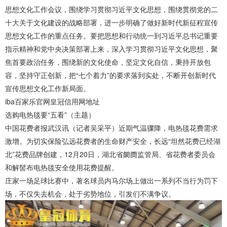
思想文化工作会议，围绕学习贯彻习近平文化思想，围绕贯彻党的二
十大关于文化建设的战略部署，进一步明确了做好新时代新征程宣传
思想文化工作的重点任务。要把思想和行动统一到习近平总书记重要
指示精神和党中央决策部署上来，深入学习贯彻习近平文化思想，聚
焦首要政治任务，围绕新的文化使命，坚定文化自信，秉持开放包
容，坚持守正创新，把“七个着力”的要求落到实处，不断开创新时代
宣传思想文化工作新局面。
iba百家乐官网
皇冠信用网地址
选购电热毯要“五看”（主题）
中国花费者报武汉讯（记者吴采平）近期气温骤降，电热毯花费需求
激增。为切实保险弘远花费者的生命财产安全，长远“坦然花费已经湖
北”花费品牌创建，12月20日，湖北省阛阓监管局、省花费者委员会
和解髻布电热毯安全使用花费提醒。
庄家一场足球比赛中，著名球员内马尔场上做出一系列不当行为罚下
场，不仅失去机会，处于劣势地位，引发们不满争议。