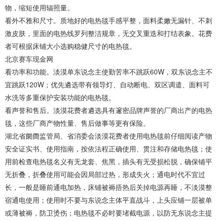
物，缩短使用辐照量。
看外不雅和尺寸。质地好的电热毯手感平整，面料柔嫩无漏针、不刺
激皮肤，里面的电热线罗列整洁规章，无交叉重迭和打结表象。花费
者可根据床铺大小选购稳健尺寸的电热毯。
北京赛车现金网
看功率和功能。淡漠单东说念主使勤苦率不跳跃60W，双东说念主不
宜跳跃120W；优先遴选带有领导灯、自动断电、双区调遣、面料可
水洗等多重保护安装功能的电热毯。
看声誉和售后。淡漠花费者遴选具有邃密品牌声誉的厂商出产的电热
毯，这些厂商产物性量、售后做事等更有保险。
湖北省阛阓监管局、省消委会淡漠花费者使用电热毯前仔细阅读产物
安全证实书、使用指南，按依法程正确使用、贯注和存储电热毯；使
用前检查电热毯名义有无龙套、焦黑，插头有无受损松脱，确保铺平
无折叠，折叠使用可能会因局部过热，形成失火；通电时代不宜过
长，一般是睡前通电加热，床铺被褥捂热后关掉电源再睡，不淡漠整
宿通电使用；使用时不要与东说念主体平直战斗，上头应铺一层被单
或薄被褥，防卫烫伤；电热毯不必时要堵截电源，以防无东说念主提